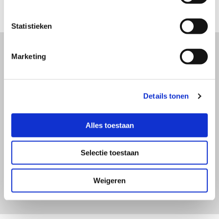
Statistieken
Marketing
VOOR VRIJBLIJVENDE
INFORMATIE
Details tonen
KUNT U CONTACT MET
ONS OPNEMEN
Alles toestaan
Selectie toestaan
Klik hier
Weigeren