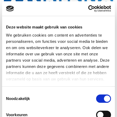
ELKE MAAND EEN
Deze website maakt gebruik van cookies
NIEUWE STOMERIJ
We gebruiken cookies om content en advertenties te
personaliseren, om functies voor social media te bieden
AANBIEDING
en om ons websiteverkeer te analyseren. Ook delen we
informatie over uw gebruik van onze site met onze
Wil je op de hoogte zijn van onze
partners voor social media, adverteren en analyse. Deze
huidige aanbieding? Volg ons dan via
partners kunnen deze gegevens combineren met andere
onze Facebook pagina. Voor de
informatie die u aan ze heeft verstrekt of die ze hebben
persoonlijke en professionele
verzameld op basis van uw gebruik van hun services.
verzorging van uw kleding - ook voor al
uw kledingreparaties.
Toestemmingsselectie
Alle kleding, bedrijfskleding,
Noodzakelijk
dekbedden,gordijnen etc. worden door
ons milieuvriendelijk gereinigd.
Voorkeuren